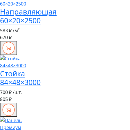
Направляющая
60×20×2500
583 ₽
/м²
670 ₽
Стойка
84×48×3000
700 ₽
/шт.
805 ₽