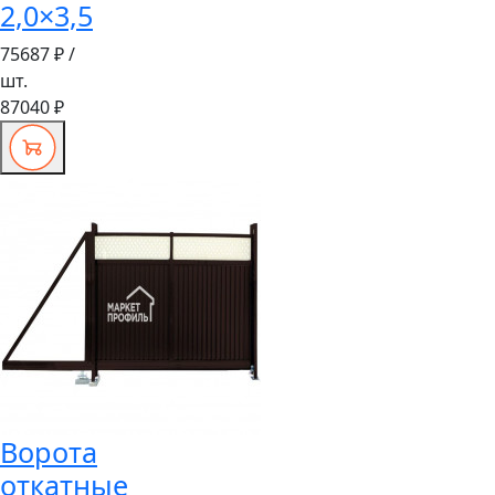
2,0×3,5
75687 ₽
/
шт.
87040 ₽
Ворота
откатные