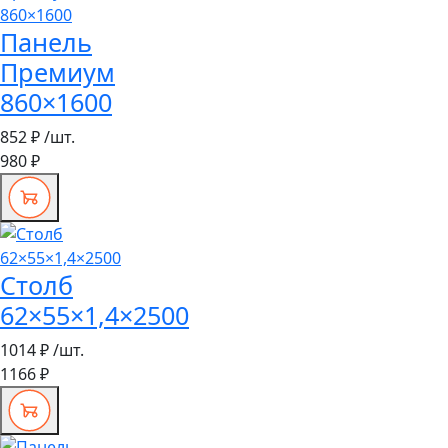
Панель
Премиум
860×1600
852 ₽
/шт.
980 ₽
Столб
62×55×1,4×2500
1014 ₽
/шт.
1166 ₽