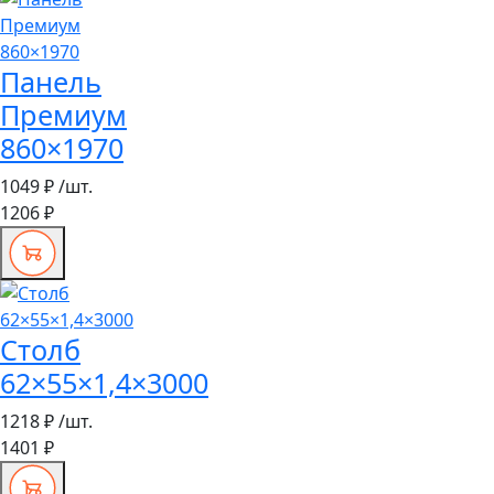
Панель
Премиум
860×1970
1049 ₽
/шт.
1206 ₽
Столб
62×55×1,4×3000
1218 ₽
/шт.
1401 ₽