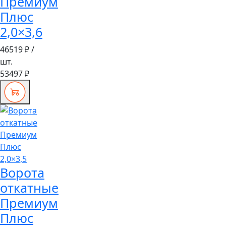
Премиум
Плюс
2,0×3,6
46519 ₽
/
шт.
53497 ₽
Ворота
откатные
Премиум
Плюс