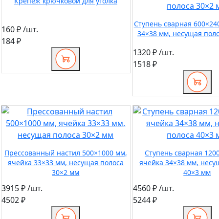
Крепеж крючковой для уголка
Ступень сварная 600×24
160 ₽
/шт.
34×38 мм, несущая пол
184 ₽
1320 ₽
/шт.
1518 ₽
Прессованный настил 500×1000 мм,
Ступень сварная 120
ячейка 33×33 мм, несущая полоса
ячейка 34×38 мм, несу
30×2 мм
40×3 мм
3915 ₽
/шт.
4560 ₽
/шт.
4502 ₽
5244 ₽