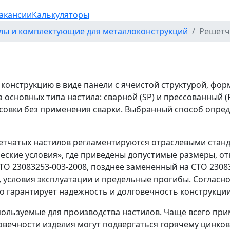
акансии
Калькуляторы
лы и комплектующие для металлоконструкций
Решетч
конструкцию в виде панели с ячеистой структурой, фо
 основных типа настила: сварной (SP) и прессованный 
совки без применения сварки. Выбранный способ опреде
етчатых настилов регламентируются отраслевыми станд
еские условия», где приведены допустимые размеры, от
ТО 23083253-003-2008, позднее замененный на СТО 2308
 условия эксплуатации и предельные прогибы. Согласно
о гарантирует надежность и долговечность конструкции
ользуемые для производства настилов. Чаще всего прим
ечности изделия могут подвергаться горячему цинкован