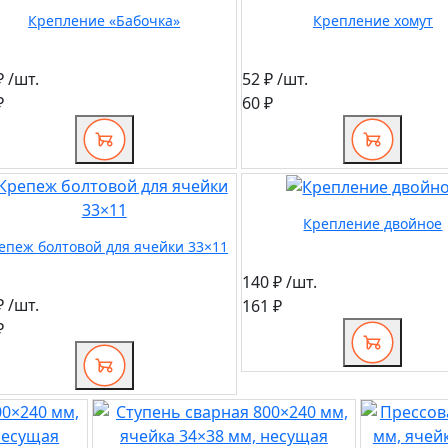
Крепление «Бабочка»
Крепление хомут
₽
/шт.
52 ₽
/шт.
₽
60 ₽
Крепление двойное
епеж болтовой для ячейки 33×11
140 ₽
/шт.
₽
/шт.
161 ₽
₽