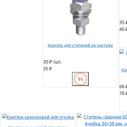
35 
40 
Крепеж для ступеней из настила
30 ₽
/шт.
35 ₽
Кр
66 
76 