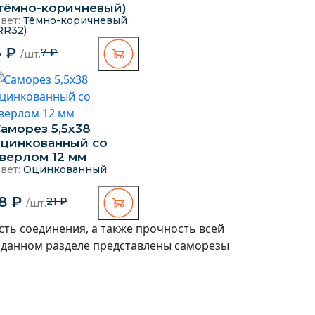
тёмно-коричневый)
вет:
Тёмно-коричневый
RR32)
6 ₽
7 ₽
/шт.
аморез 5,5х38
оцинкованный со
верлом 12 мм
вет:
Оцинкованный
18 ₽
21 ₽
/шт.
ть соединения, а также прочность всей
В данном разделе представлены саморезы