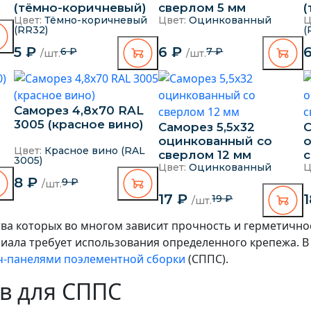
(тёмно-коричневый)
сверлом 5 мм
(
Цвет:
Тёмно-коричневый
Цвет:
Оцинкованный
Ц
(RR32)
(
5 ₽
6 ₽
6 ₽
7 ₽
/шт.
/шт.
Саморез 4,8х70 RAL
3005 (красное вино)
Саморез 5,5х32
С
оцинкованный со
Цвет:
Красное вино (RAL
сверлом 12 мм
с
3005)
Цвет:
Оцинкованный
Ц
8 ₽
9 ₽
/шт.
17 ₽
19 ₽
/шт.
ва которых во многом зависит прочность и герметичнос
риала требует использования определенного крепежа. 
ч-панелями поэлементной сборки
(СППС).
в для СППС