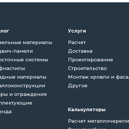
алог
Услуги
вельные материалы
Расчет
двич-панели
Доставка
осточные системы
Проектирование
фнастилы
Строительство
адные материалы
Монтаж кровли и фаса
аллоконструкции
Другое
оры и ограждения
плектующие
Калькуляторы
енда
Расчет металлочереп