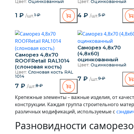
Цвет:
Оцинкованный
Цвет:
Оцинкованный
1 ₽
4 ₽
1 ₽
5 ₽
/шт.
/шт.
Саморез 4,8х70
(4,8х60)
Саморез 4,8х70
оцинкованный
ROOFRetail RAL1014
Цвет:
Оцинкованный
(слоновая кость)
Цвет:
Слоновая кость RAL
1014
7 ₽
9 ₽
/шт.
7 ₽
8 ₽
/шт.
Крепежные элементы – важные изделия, от качест
конструкции. Каждая группа строительного мате
различных модификаций, используемые с
сэндви
Разновидности саморезо