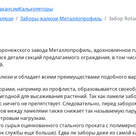
акансии
Калькуляторы
алюзи
Заборы-жалюзи Металлопрофиль
Забор Rota
 воронежского завода Металлопрофиль, вдохновленное п
 все детали секций предлагаемого ограждения, в том чи
й.
жалюзи и обладает всеми преимуществами подобного вар
орами, например из профлиста, образовывается своеобр
годной для высаживания растений. Так как ламели заб
ничего не препятствует. Следовательно, перед заборо
ов между ламелями также снижает так называемую пару
етровым нагрузкам.
го сырья оцинкованного стального проката с полимерн
рок службы еще больше). Едва ли заборы даже из самой 