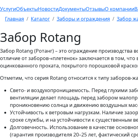
Услуги
Объекты
Новости
Документы
Отзывы
О компании
В
Главная
Каталог
Заборы и ограждения
Забор ж
Забор Rotang
Забор Rotang (Ротанг) – это ограждение производства
отличие от заборов-«плетенок» заключается в том, что
оцинкованного проката, покрытого порошковой краско
Отметим, что серия Rotang относится к типу заборов-
Свето- и воздухопроницаемость. Перед глухими заб
вентиляции делает площадь перед забором малопри
проникновению солнца и движению воздушных масс 
Устойчивость к ветровым нагрузкам. Наличие зазор
сроке службы, и на устойчивости к существенным в
Долговечность. Использование в качестве основно
(гарантия производителя 20–25 лет, фактический с