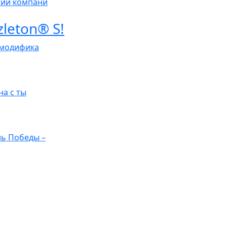
тий компани
leton® S!
 модифика
на с ты
ь Победы –