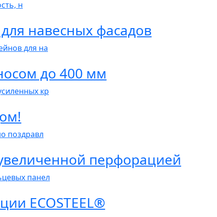
сть, н
 для навесных фасадов
йнов для на
носом до 400 мм
усиленных кр
ом!
о поздравл
 увеличенной перфорацией
ьцевых панел
екции ECOSTEEL®