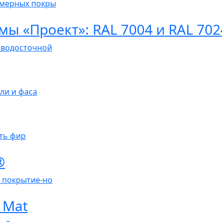
имерных покры
ы «Проект»: RAL 7004 и RAL 702
 водосточной
ли и фаса
еть фир
®
 покрытие-но
 Mat