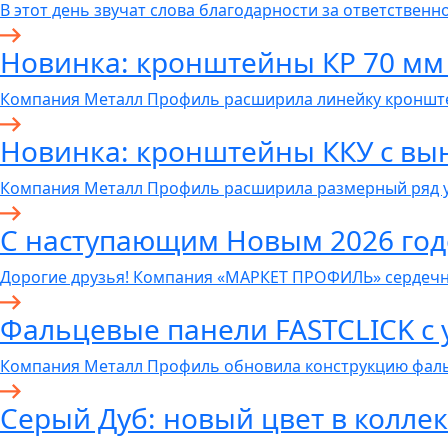
В этот день звучат слова благодарности за ответственно
Новинка: кронштейны КР 70 мм
Компания Металл Профиль расширила линейку кронште
Новинка: кронштейны ККУ с вы
Компания Металл Профиль расширила размерный ряд 
С наступающим Новым 2026 год
Дорогие друзья! Компания «МАРКЕТ ПРОФИЛЬ» сердечн
Фальцевые панели FASTCLICK с
Компания Металл Профиль обновила конструкцию фал
Серый Дуб: новый цвет в колл