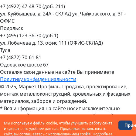
+7 (4922) 47-48-70 (доб. 211)
ул. Куйбышева, д. 24А - СКЛАД ул. Чайковского, д. 3Г -
ОФИС
Подольск
+7 (495) 123-36-70 (доб.1)
ул. Лобачева д. 13, офис 111 (ОФИС-СКЛАД)
Тула
+7 (4872) 70-61-81
Одоевское шоссе 67
Оставляя свои данные на сайте Вы принимаете
Политику конфиденциальности
© 2025, Маркет Профиль. Продажа, проектирование,
монтаж металлоконструкций, кровельных и фасадных
материалов, заборов и ограждений.
* Вся информация на сайте носит исключительно
справочный характер и не является публичной
офертой, определяемой статьей 437 ГК РФ. Для
Мы используем файлы cookie, чтобы улучшить работу сайта
Прин
и сделать его удобнее для вас. Продолжая использовать
получения подробной информации о стоимости
сайт, вы соглашаетесь с использованием cookie. Подробнее