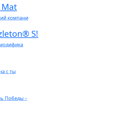
 Mat
тий компани
leton® S!
 модифика
на с ты
ь Победы –