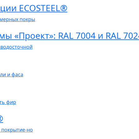
екции ECOSTEEL®
имерных покры
ы «Проект»: RAL 7004 и RAL 702
 водосточной
ли и фаса
еть фир
®
 покрытие-но