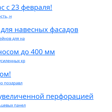
с с 23 февраля!
сть, н
 для навесных фасадов
йнов для на
носом до 400 мм
усиленных кр
ом!
о поздравл
 увеличенной перфорацией
ьцевых панел