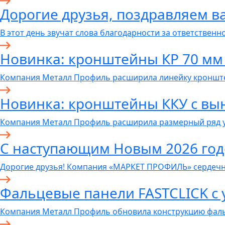
Дорогие друзья, поздравляем ва
В этот день звучат слова благодарности за ответственно
Новинка: кронштейны КР 70 мм
Компания Металл Профиль расширила линейку кронште
Новинка: кронштейны ККУ с вы
Компания Металл Профиль расширила размерный ряд 
С наступающим Новым 2026 год
Дорогие друзья! Компания «МАРКЕТ ПРОФИЛЬ» сердечн
Фальцевые панели FASTCLICK с
Компания Металл Профиль обновила конструкцию фал