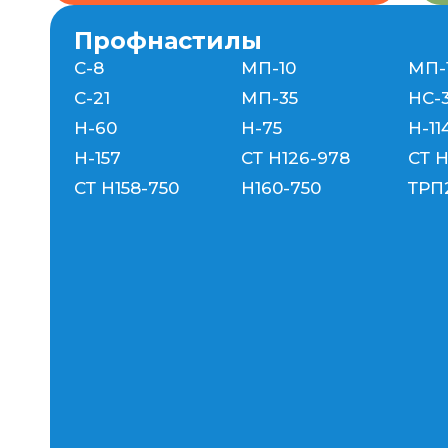
Профнастилы
C-8
МП-10
МП-
С-21
МП-35
НС-
Н-60
Н-75
Н-11
Н-157
СТ Н126-978
СТ Н
СТ Н158-750
Н160-750
ТРП