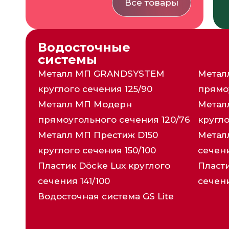
Все товары
Водосточные
системы
Металл МП GRANDSYSTEM
Метал
круглого сечения 125/90
прямо
Металл МП Модерн
Метал
прямоугольного сечения 120/76
кругло
Металл МП Престиж D150
Метал
круглого сечения 150/100
сечени
Пластик Döcke Lux круглого
Пласт
сечения 141/100
сечени
Водосточная система GS Lite