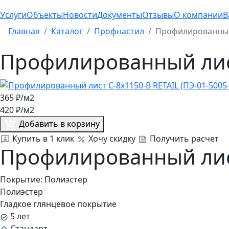
Услуги
Объекты
Новости
Документы
Отзывы
О компании
В
Главная
Каталог
Профнастил
Профилированный л
Профилированный лист 
365
₽/м2
420
₽/м2
Добавить в корзину
Купить в 1 клик
Хочу скидку
Получить расчет
Профилированный лист 
Покрытие:
Полиэстер
Полиэстер
Гладкое глянцевое покрытие
5 лет
Стандарт