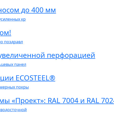
носом до 400 мм
усиленных кр
ом!
о поздравл
 увеличенной перфорацией
ьцевых панел
екции ECOSTEEL®
имерных покры
ы «Проект»: RAL 7004 и RAL 702
 водосточной