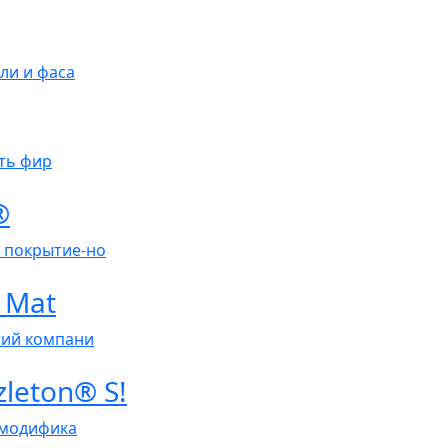
ли и фаса
еть фир
®
 покрытие-но
 Mat
тий компани
leton® S!
 модифика