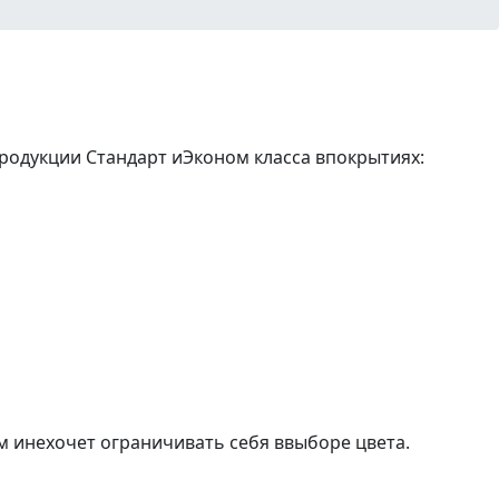
одукции Стандарт иЭконом класса впокрытиях:
м инехочет ограничивать себя ввыборе цвета.