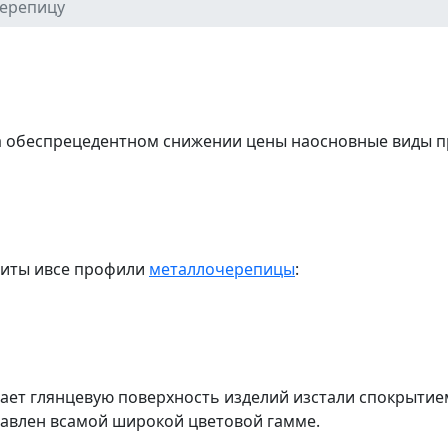
черепицу
а обеспрецедентном снижении цены наосновные виды пр
фиты ивсе профили
металлочерепицы
:
тает глянцевую поверхность изделий изстали спокрытие
авлен всамой широкой цветовой гамме.