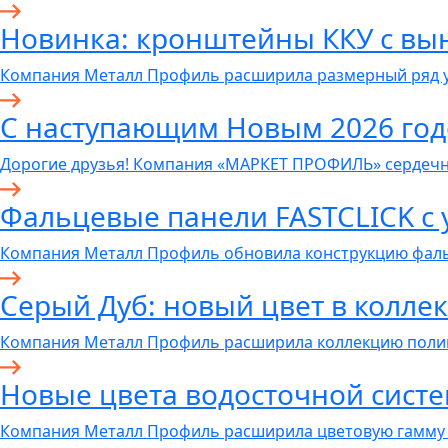
Новинка: кронштейны ККУ с вы
Компания Металл Профиль расширила размерный ряд 
С наступающим Новым 2026 год
Дорогие друзья! Компания «МАРКЕТ ПРОФИЛЬ» сердечн
Фальцевые панели FASTCLICK с
Компания Металл Профиль обновила конструкцию фал
Серый Дуб: новый цвет в колл
Компания Металл Профиль расширила коллекцию пол
Новые цвета водосточной систем
Компания Металл Профиль расширила цветовую гамму