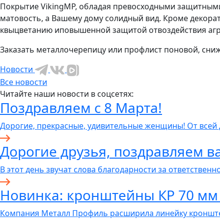
Покрытие VikingMP, обладая превосходными защитными
матовость, а Вашему дому солидный вид. Кроме декор
квыцветанию иповышенной защитой отвоздействия агр
Заказать металлочерепицу или профлист поновой, сниж
Новости
Все новости
Читайте наши новости в соцсетях:
Поздравляем с 8 Марта!
Дорогие, прекрасные, удивительные женщины! От всей
Дорогие друзья, поздравляем ва
В этот день звучат слова благодарности за ответственно
Новинка: кронштейны КР 70 мм
Компания Металл Профиль расширила линейку кронште