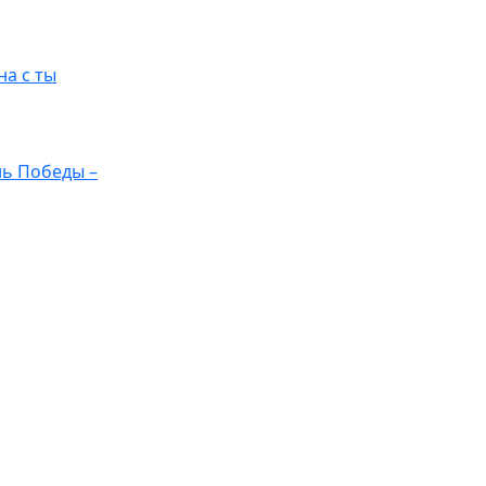
на с ты
ь Победы –