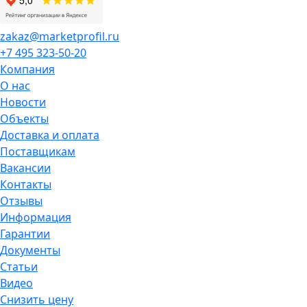
zakaz@marketprofil.ru
+7 495 323-50-20
Компания
О нас
Новости
Объекты
Доставка и оплата
Поставщикам
Вакансии
Контакты
Отзывы
Информация
Гарантии
Документы
Статьи
Видео
Снизить цену