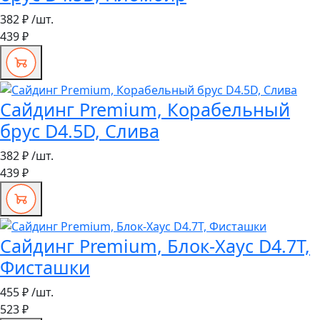
382 ₽
/шт.
439 ₽
Сайдинг Premium, Корабельный
брус D4.5D, Слива
382 ₽
/шт.
439 ₽
Сайдинг Premium, Блок-Хаус D4.7T,
Фисташки
455 ₽
/шт.
523 ₽