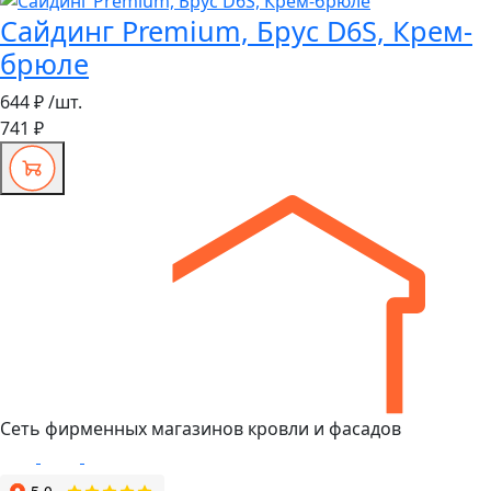
Сайдинг Premium, Брус D6S, Крем-
брюле
644 ₽
/шт.
741 ₽
Сеть фирменных магазинов кровли и фасадов