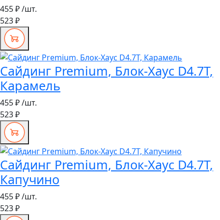
455 ₽
/шт.
523 ₽
Сайдинг Premium, Блок-Хаус D4.7T,
Карамель
455 ₽
/шт.
523 ₽
Сайдинг Premium, Блок-Хаус D4.7T,
Капучино
455 ₽
/шт.
523 ₽