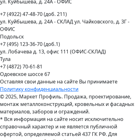
ул. Куйбышева, д. 24А - ОФИС
+7 (4922) 47-48-70 (доб. 211)
ул. Куйбышева, д. 24А - СКЛАД ул. Чайковского, д. 3Г -
ОФИС
Подольск
+7 (495) 123-36-70 (доб.1)
ул. Лобачева д. 13, офис 111 (ОФИС-СКЛАД)
Тула
+7 (4872) 70-61-81
Одоевское шоссе 67
Оставляя свои данные на сайте Вы принимаете
Политику конфиденциальности
© 2025, Маркет Профиль. Продажа, проектирование,
монтаж металлоконструкций, кровельных и фасадных
материалов, заборов и ограждений.
* Вся информация на сайте носит исключительно
справочный характер и не является публичной
офертой, определяемой статьей 437 ГК РФ. Для