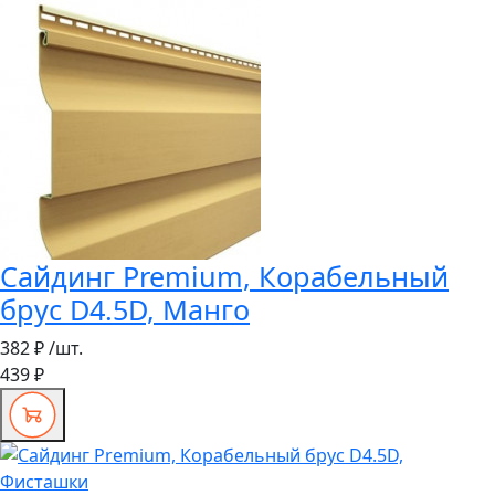
Сайдинг Premium, Корабельный
брус D4.5D, Манго
382 ₽
/шт.
439 ₽