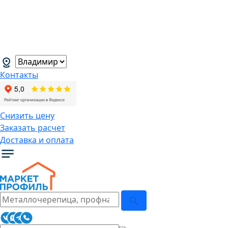
В связи с нестабильной курсовой
ситуацией розничные цены могут
меняться, просим Вас уточнять цены у
наших менеджеров.
→
Контакты
Снизить цену
Заказать расчет
Доставка и оплата